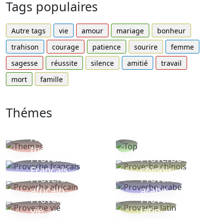
Tags populaires
Autre tags
vie
amour
mariage
bonheur
trahison
courage
patience
sourire
femme
sagesse
réussite
silence
amitié
travail
mort
famille
Thémes
Autres
Proverbes
thèmes
populaires
Proverbe
Proverbe
Français
chinois
Proverbe
Proverbe
africain
arabe
Proverbe
Proverbe
vie
latin
Proverbes
Proverbe