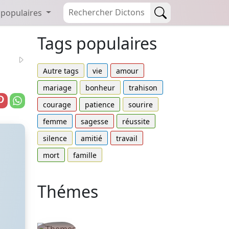
 populaires
Tags populaires
Autre tags
vie
amour
mariage
bonheur
trahison
courage
patience
sourire
femme
sagesse
réussite
silence
amitié
travail
mort
famille
Thémes
Autres