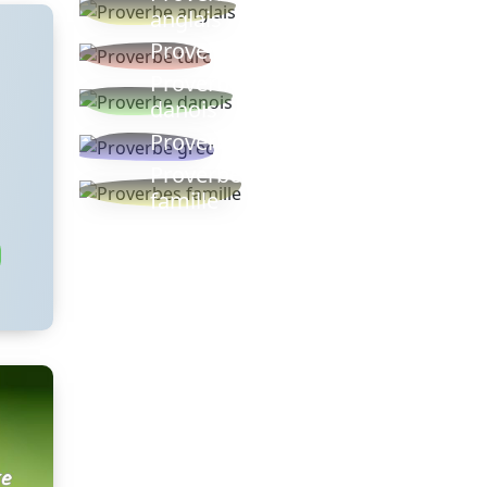
anglais
Proverbe turc
Proverbe
danois
Proverbe grec
Proverbes
famille