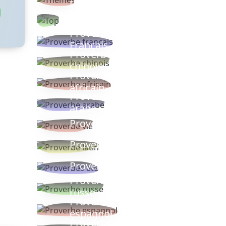
thèmes
Proverbes
populaires
Proverbe
Français
Proverbe
chinois
Proverbe
africain
Proverbe
arabe
Proverbe vie
Proverbe latin
Proverbes ete
Proverbe
russe
Proverbe
espagnol
Proverbe