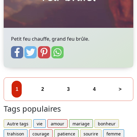
Petit feu chauffe, grand feu brûle.
1
2
3
4
>
Tags populaires
Autre tags
vie
amour
mariage
bonheur
trahison
courage
patience
sourire
femme