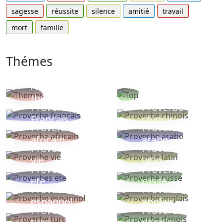
sagesse
réussite
silence
amitié
travail
mort
famille
Thémes
Autres
Proverbes
thèmes
populaires
Proverbe
Proverbe
Français
chinois
Proverbe
Proverbe
africain
arabe
Proverbe
Proverbe
vie
latin
Proverbes
Proverbe
ete
russe
Proverbe
Proverbe
espagnol
anglais
Proverbe
Proverbe