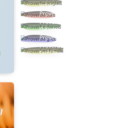
anglais
Proverbe turc
Proverbe
danois
Proverbe grec
Proverbes
famille