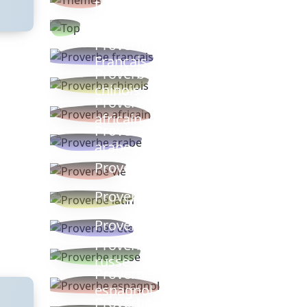
thèmes
Proverbes
populaires
Proverbe
Français
Proverbe
chinois
Proverbe
africain
Proverbe
arabe
Proverbe vie
Proverbe latin
Proverbes ete
Proverbe
russe
Proverbe
espagnol
Proverbe