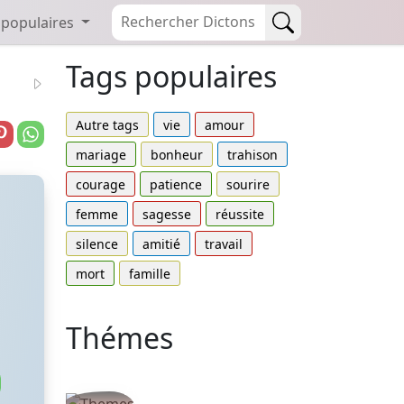
 populaires
Tags populaires
Autre tags
vie
amour
mariage
bonheur
trahison
courage
patience
sourire
femme
sagesse
réussite
silence
amitié
travail
mort
famille
Thémes
Autres