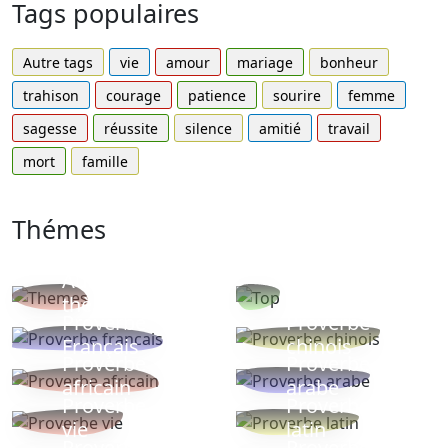
Tags populaires
Autre tags
vie
amour
mariage
bonheur
trahison
courage
patience
sourire
femme
sagesse
réussite
silence
amitié
travail
mort
famille
Thémes
Autres
Proverbes
thèmes
populaires
Proverbe
Proverbe
Français
chinois
Proverbe
Proverbe
africain
arabe
Proverbe
Proverbe
vie
latin
Proverbes
Proverbe