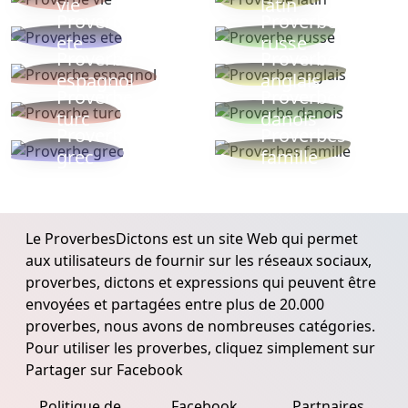
vie
latin
Proverbes
Proverbe
ete
russe
Proverbe
Proverbe
espagnol
anglais
Proverbe
Proverbe
turc
danois
Proverbe
Proverbes
grec
famille
Le ProverbesDictons est un site Web qui permet
aux utilisateurs de fournir sur les réseaux sociaux,
proverbes, dictons et expressions qui peuvent être
envoyées et partagées entre plus de 20.000
proverbes, nous avons de nombreuses catégories.
Pour utiliser les proverbes, cliquez simplement sur
Partager sur Facebook
Politique de
Facebook
Partnaires