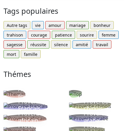
Tags populaires
Autre tags
vie
amour
mariage
bonheur
trahison
courage
patience
sourire
femme
sagesse
réussite
silence
amitié
travail
mort
famille
Thémes
Autres
Proverbes
thèmes
populaires
Proverbe
Proverbe
Français
chinois
Proverbe
Proverbe
africain
arabe
Proverbe
Proverbe