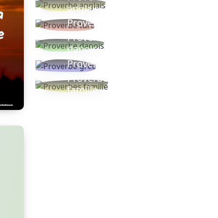
anglais
Proverbe turc
Proverbe
danois
Proverbe grec
Proverbes
famille