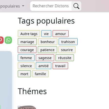
 populaires
Tags populaires
Autre tags
vie
amour
mariage
bonheur
trahison
courage
patience
sourire
femme
sagesse
réussite
silence
amitié
travail
mort
famille
Thémes
Autres