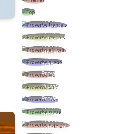
thèmes
Proverbes
populaires
Proverbe
Français
Proverbe
chinois
Proverbe
africain
Proverbe
arabe
Proverbe vie
Proverbe latin
Proverbes ete
Proverbe
russe
Proverbe
espagnol
Proverbe