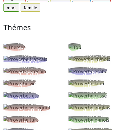
mort
famille
Thémes
Autres
Proverbes
thèmes
populaires
Proverbe
Proverbe
Français
chinois
Proverbe
Proverbe
africain
arabe
Proverbe
Proverbe
vie
latin
Proverbes
Proverbe
ete
russe
Proverbe
Proverbe
espagnol
anglais
Proverbe
Proverbe
turc
danois
Proverbe
Proverbes