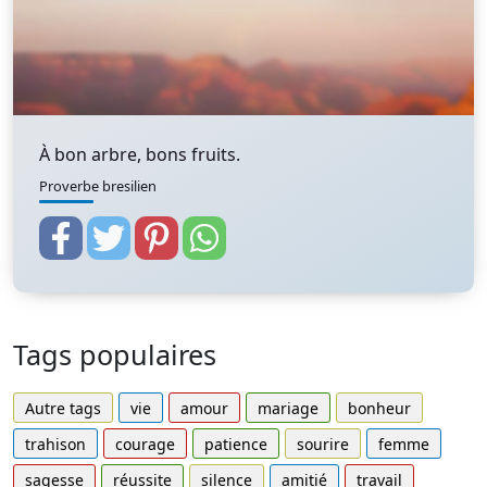
À bon arbre, bons fruits.
Proverbe bresilien
Tags populaires
Autre tags
vie
amour
mariage
bonheur
trahison
courage
patience
sourire
femme
sagesse
réussite
silence
amitié
travail