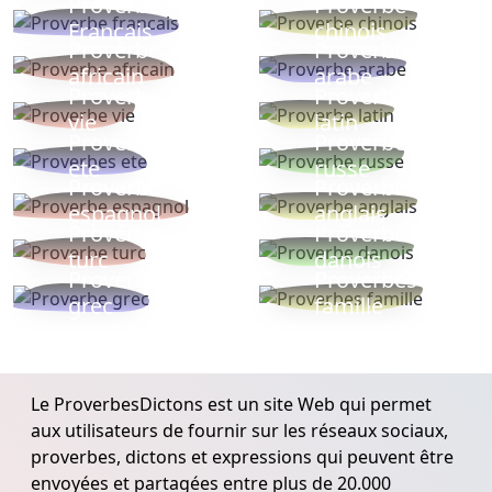
Proverbe
Proverbe
Français
chinois
Proverbe
Proverbe
africain
arabe
Proverbe
Proverbe
vie
latin
Proverbes
Proverbe
ete
russe
Proverbe
Proverbe
espagnol
anglais
Proverbe
Proverbe
turc
danois
Proverbe
Proverbes
grec
famille
Le ProverbesDictons est un site Web qui permet
aux utilisateurs de fournir sur les réseaux sociaux,
proverbes, dictons et expressions qui peuvent être
envoyées et partagées entre plus de 20.000