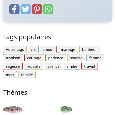
Tags populaires
Autre tags
vie
amour
mariage
bonheur
trahison
courage
patience
sourire
femme
sagesse
réussite
silence
amitié
travail
mort
famille
Thémes
Autres
Proverbes
thèmes
populaires