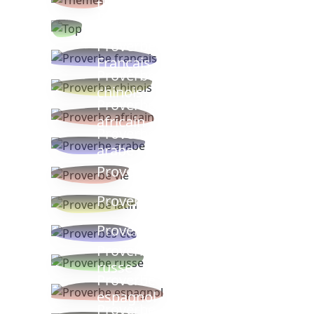
thèmes
Proverbes
populaires
Proverbe
Français
Proverbe
chinois
Proverbe
africain
Proverbe
arabe
Proverbe vie
Proverbe latin
Proverbes ete
Proverbe
russe
Proverbe
espagnol
Proverbe