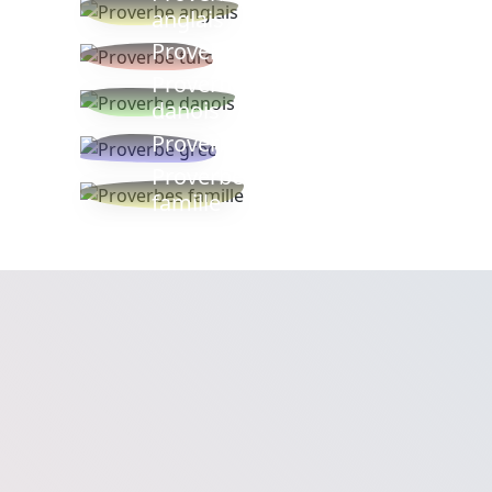
anglais
Proverbe turc
Proverbe
danois
Proverbe grec
Proverbes
famille