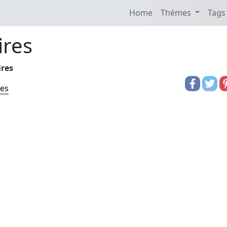
Home
Thémes
Tags
ires
ires
res