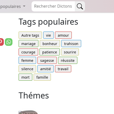
 populaires
Tags populaires
Autre tags
vie
amour
mariage
bonheur
trahison
courage
patience
sourire
femme
sagesse
réussite
silence
amitié
travail
mort
famille
Thémes
Autres