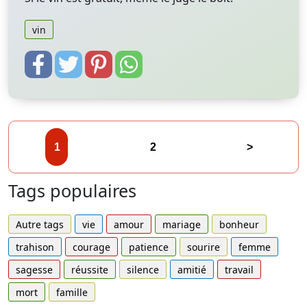
vin
1
2
>
Tags populaires
Autre tags
vie
amour
mariage
bonheur
trahison
courage
patience
sourire
femme
sagesse
réussite
silence
amitié
travail
mort
famille