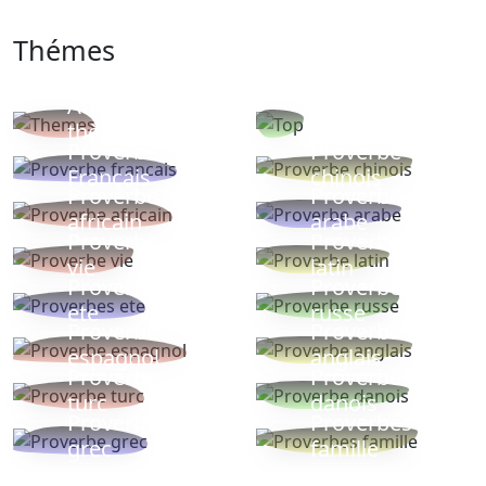
Thémes
Autres
Proverbes
thèmes
populaires
Proverbe
Proverbe
Français
chinois
Proverbe
Proverbe
africain
arabe
Proverbe
Proverbe
vie
latin
Proverbes
Proverbe
ete
russe
Proverbe
Proverbe
espagnol
anglais
Proverbe
Proverbe
turc
danois
Proverbe
Proverbes
grec
famille