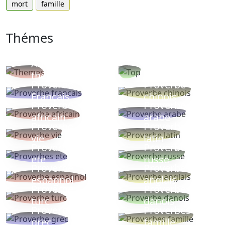
mort
famille
Thémes
Autres
Proverbes
thèmes
populaires
Proverbe
Proverbe
Français
chinois
Proverbe
Proverbe
africain
arabe
Proverbe
Proverbe
vie
latin
Proverbes
Proverbe
ete
russe
Proverbe
Proverbe
espagnol
anglais
Proverbe
Proverbe
turc
danois
Proverbe
Proverbes
grec
famille