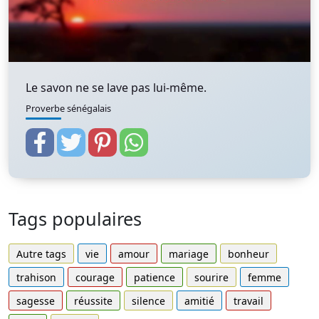
Le savon ne se lave pas lui-même.
Proverbe sénégalais
Tags populaires
Autre tags
vie
amour
mariage
bonheur
trahison
courage
patience
sourire
femme
sagesse
réussite
silence
amitié
travail