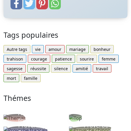
Tags populaires
Autre tags
vie
amour
mariage
bonheur
trahison
courage
patience
sourire
femme
sagesse
réussite
silence
amitié
travail
mort
famille
Thémes
Autres
Proverbes
thèmes
populaires
Proverbe
Proverbe