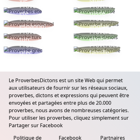
vie
latin
Proverbes
Proverbe
ete
russe
Proverbe
Proverbe
espagnol
anglais
Proverbe
Proverbe
turc
danois
Proverbe
Proverbes
grec
famille
Le ProverbesDictons est un site Web qui permet
aux utilisateurs de fournir sur les réseaux sociaux,
proverbes, dictons et expressions qui peuvent être
envoyées et partagées entre plus de 20.000
proverbes, nous avons de nombreuses catégories.
Pour utiliser les proverbes, cliquez simplement sur
Partager sur Facebook
Politique de
Facebook
Partnaires