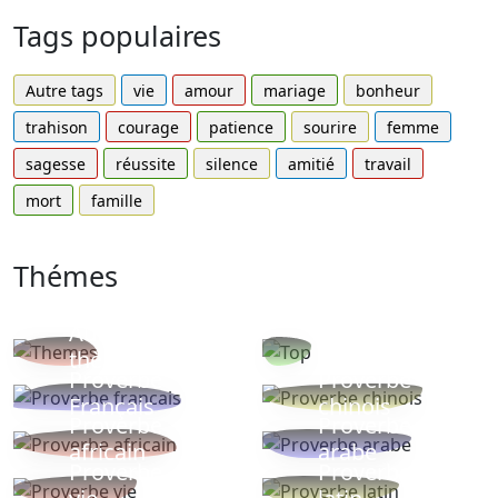
Tags populaires
Autre tags
vie
amour
mariage
bonheur
trahison
courage
patience
sourire
femme
sagesse
réussite
silence
amitié
travail
mort
famille
Thémes
Autres
Proverbes
thèmes
populaires
Proverbe
Proverbe
Français
chinois
Proverbe
Proverbe
africain
arabe
Proverbe
Proverbe