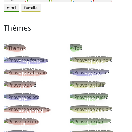
mort
famille
Thémes
Autres
Proverbes
thèmes
populaires
Proverbe
Proverbe
Français
chinois
Proverbe
Proverbe
africain
arabe
Proverbe
Proverbe
vie
latin
Proverbes
Proverbe
ete
russe
Proverbe
Proverbe
espagnol
anglais
Proverbe
Proverbe
turc
danois
Proverbe
Proverbes