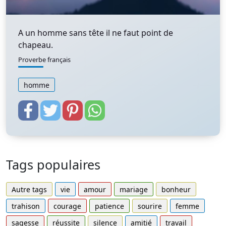
A un homme sans tête il ne faut point de
chapeau.
Proverbe français
homme
Tags populaires
Autre tags
vie
amour
mariage
bonheur
trahison
courage
patience
sourire
femme
sagesse
réussite
silence
amitié
travail