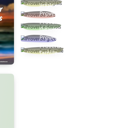
anglais
Proverbe turc
Proverbe
danois
Proverbe grec
Proverbes
famille