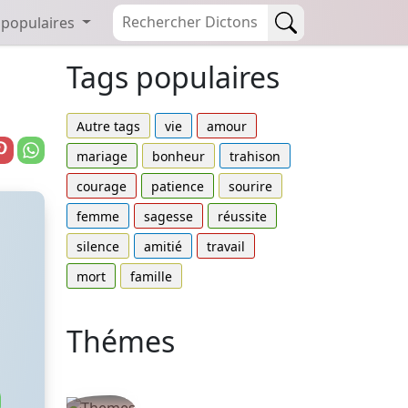
 populaires
Tags populaires
Autre tags
vie
amour
mariage
bonheur
trahison
courage
patience
sourire
femme
sagesse
réussite
silence
amitié
travail
mort
famille
Thémes
Autres