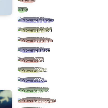
thèmes
Proverbes
populaires
Proverbe
Français
Proverbe
chinois
Proverbe
africain
Proverbe
arabe
Proverbe vie
Proverbe latin
Proverbes ete
Proverbe
russe
Proverbe
espagnol
Proverbe