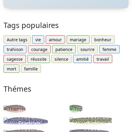
Tags populaires
Autre tags
vie
amour
mariage
bonheur
trahison
courage
patience
sourire
femme
sagesse
réussite
silence
amitié
travail
mort
famille
Thémes
Autres
Proverbes
thèmes
populaires
Proverbe
Proverbe
Français
chinois
Proverbe
Proverbe