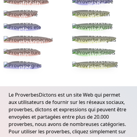
africain
arabe
Proverbe
Proverbe
vie
latin
Proverbes
Proverbe
ete
russe
Proverbe
Proverbe
espagnol
anglais
Proverbe
Proverbe
turc
danois
Proverbe
Proverbes
grec
famille
Le ProverbesDictons est un site Web qui permet
aux utilisateurs de fournir sur les réseaux sociaux,
proverbes, dictons et expressions qui peuvent être
envoyées et partagées entre plus de 20.000
proverbes, nous avons de nombreuses catégories.
Pour utiliser les proverbes, cliquez simplement sur