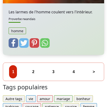
Les larmes de l'homme coulent vers l'intérieur.
Proverbe rwandais
homme
1
2
3
4
>
Tags populaires
Autre tags
vie
amour
mariage
bonheur
trahison
courage
patience
sourire
femme