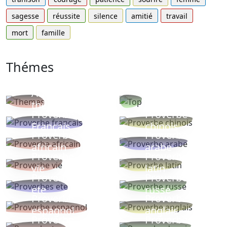
sagesse
réussite
silence
amitié
travail
mort
famille
Thémes
Autres
Proverbes
thèmes
populaires
Proverbe
Proverbe
Français
chinois
Proverbe
Proverbe
africain
arabe
Proverbe
Proverbe
vie
latin
Proverbes
Proverbe
ete
russe
Proverbe
Proverbe
espagnol
anglais
Proverbe
Proverbe