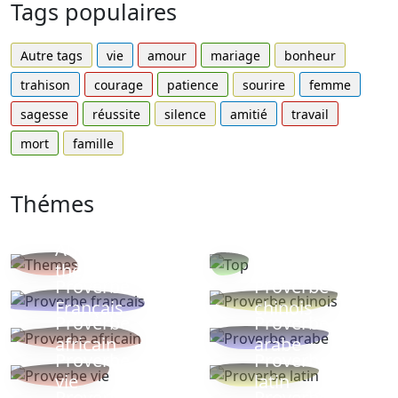
Tags populaires
Autre tags
vie
amour
mariage
bonheur
trahison
courage
patience
sourire
femme
sagesse
réussite
silence
amitié
travail
mort
famille
Thémes
Autres
Proverbes
thèmes
populaires
Proverbe
Proverbe
Français
chinois
Proverbe
Proverbe
africain
arabe
Proverbe
Proverbe
vie
latin
Proverbes
Proverbe