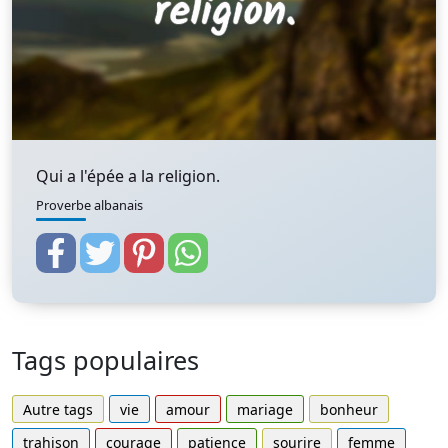
Qui a l'épée a la religion.
Proverbe albanais
Tags populaires
Autre tags
vie
amour
mariage
bonheur
trahison
courage
patience
sourire
femme