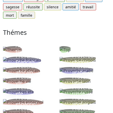
sagesse
réussite
silence
amitié
travail
mort
famille
Thémes
Autres
Proverbes
thèmes
populaires
Proverbe
Proverbe
Français
chinois
Proverbe
Proverbe
africain
arabe
Proverbe
Proverbe
vie
latin
Proverbes
Proverbe
ete
russe
Proverbe
Proverbe
espagnol
anglais
Proverbe
Proverbe