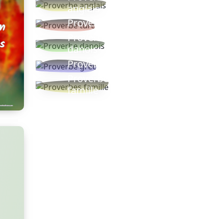
anglais
Proverbe turc
Proverbe
danois
Proverbe grec
Proverbes
famille