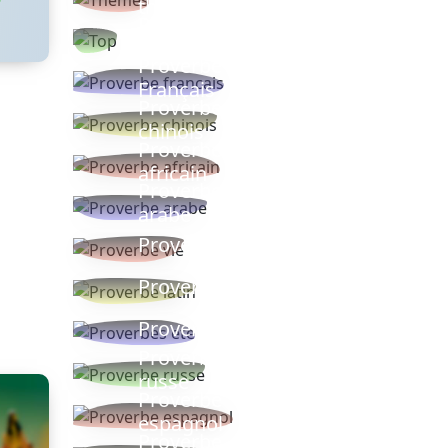
thèmes
Proverbes
populaires
Proverbe
Français
Proverbe
chinois
Proverbe
africain
Proverbe
arabe
Proverbe vie
Proverbe latin
Proverbes ete
Proverbe
russe
Proverbe
espagnol
Proverbe