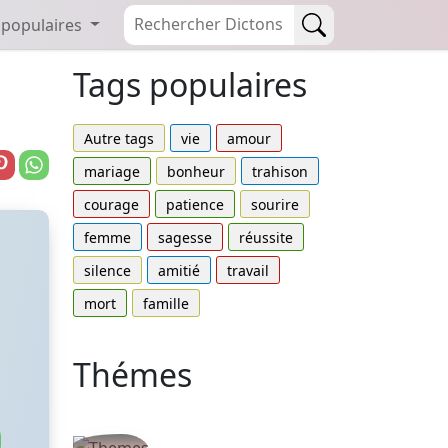
 populaires
Tags populaires
Autre tags
vie
amour
mariage
bonheur
trahison
courage
patience
sourire
femme
sagesse
réussite
silence
amitié
travail
mort
famille
Thémes
Autres