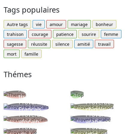
Tags populaires
Autre tags
vie
amour
mariage
bonheur
trahison
courage
patience
sourire
femme
sagesse
réussite
silence
amitié
travail
mort
famille
Thémes
Autres
Proverbes
thèmes
populaires
Proverbe
Proverbe
Français
chinois
Proverbe
Proverbe
africain
arabe
Proverbe
Proverbe