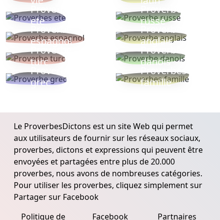
vie
latin
Proverbes
Proverbe
ete
russe
Proverbe
Proverbe
espagnol
anglais
Proverbe
Proverbe
turc
danois
Proverbe
Proverbes
grec
famille
Le ProverbesDictons est un site Web qui permet
aux utilisateurs de fournir sur les réseaux sociaux,
proverbes, dictons et expressions qui peuvent être
envoyées et partagées entre plus de 20.000
proverbes, nous avons de nombreuses catégories.
Pour utiliser les proverbes, cliquez simplement sur
Partager sur Facebook
Politique de
Facebook
Partnaires