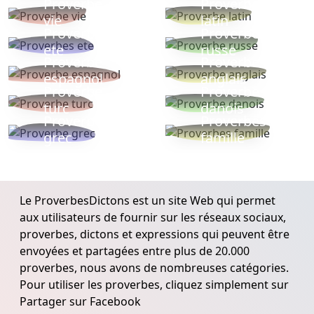
Proverbe
Proverbe
vie
latin
Proverbes
Proverbe
ete
russe
Proverbe
Proverbe
espagnol
anglais
Proverbe
Proverbe
turc
danois
Proverbe
Proverbes
grec
famille
Le ProverbesDictons est un site Web qui permet
aux utilisateurs de fournir sur les réseaux sociaux,
proverbes, dictons et expressions qui peuvent être
envoyées et partagées entre plus de 20.000
proverbes, nous avons de nombreuses catégories.
Pour utiliser les proverbes, cliquez simplement sur
Partager sur Facebook