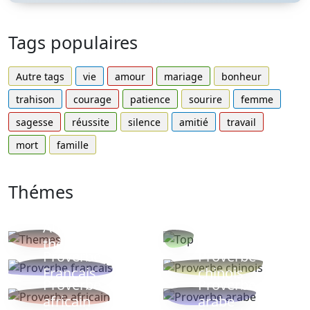
Tags populaires
Autre tags
vie
amour
mariage
bonheur
trahison
courage
patience
sourire
femme
sagesse
réussite
silence
amitié
travail
mort
famille
Thémes
Autres
Proverbes
thèmes
populaires
Proverbe
Proverbe
Français
chinois
Proverbe
Proverbe
africain
arabe