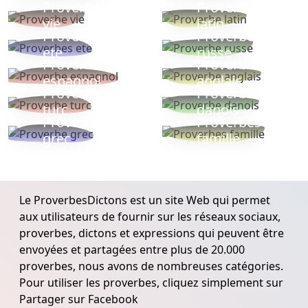
Proverbe
Proverbe
vie
latin
Proverbes
Proverbe
ete
russe
Proverbe
Proverbe
espagnol
anglais
Proverbe
Proverbe
turc
danois
Proverbe
Proverbes
grec
famille
Le ProverbesDictons est un site Web qui permet
aux utilisateurs de fournir sur les réseaux sociaux,
proverbes, dictons et expressions qui peuvent être
envoyées et partagées entre plus de 20.000
proverbes, nous avons de nombreuses catégories.
Pour utiliser les proverbes, cliquez simplement sur
Partager sur Facebook