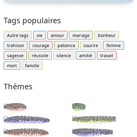
Tags populaires
Autre tags
vie
amour
mariage
bonheur
trahison
courage
patience
sourire
femme
sagesse
réussite
silence
amitié
travail
mort
famille
Thémes
Autres
Proverbes
thèmes
populaires
Proverbe
Proverbe
Français
chinois
Proverbe
Proverbe
africain
arabe