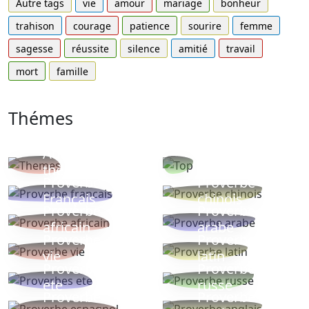
Autre tags
vie
amour
mariage
bonheur
trahison
courage
patience
sourire
femme
sagesse
réussite
silence
amitié
travail
mort
famille
Thémes
Autres
Proverbes
thèmes
populaires
Proverbe
Proverbe
Français
chinois
Proverbe
Proverbe
africain
arabe
Proverbe
Proverbe
vie
latin
Proverbes
Proverbe
ete
russe
Proverbe
Proverbe