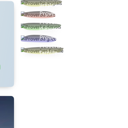
anglais
Proverbe turc
Proverbe
danois
Proverbe grec
Proverbes
famille