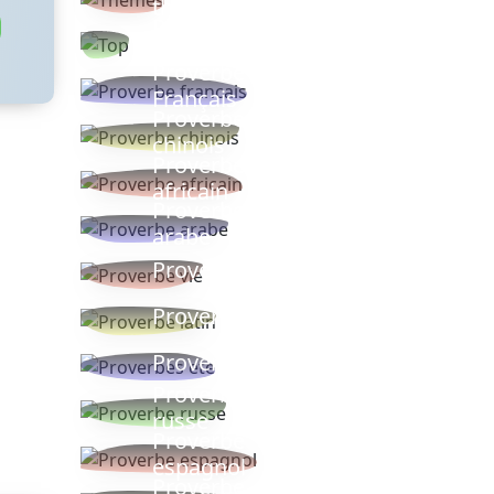
thèmes
Proverbes
populaires
Proverbe
Français
Proverbe
chinois
Proverbe
africain
Proverbe
arabe
Proverbe vie
Proverbe latin
Proverbes ete
Proverbe
russe
Proverbe
espagnol
Proverbe