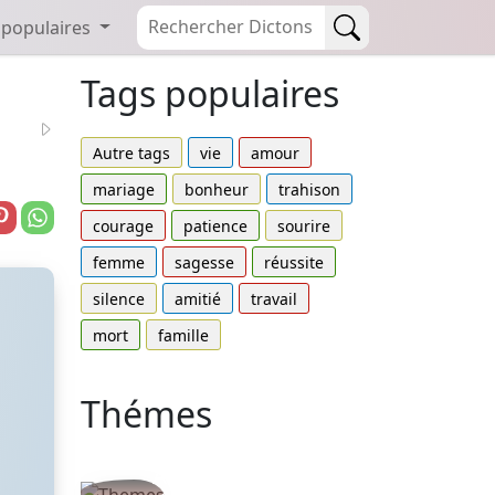
 populaires
Tags populaires
Autre tags
vie
amour
mariage
bonheur
trahison
courage
patience
sourire
femme
sagesse
réussite
silence
amitié
travail
mort
famille
Thémes
Autres