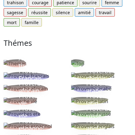
trahison
courage
patience
sourire
femme
sagesse
réussite
silence
amitié
travail
mort
famille
Thémes
Autres
Proverbes
thèmes
populaires
Proverbe
Proverbe
Français
chinois
Proverbe
Proverbe
africain
arabe
Proverbe
Proverbe
vie
latin
Proverbes
Proverbe
ete
russe
Proverbe
Proverbe
espagnol
anglais
Proverbe
Proverbe