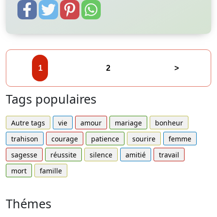
1
2
>
Tags populaires
Autre tags
vie
amour
mariage
bonheur
trahison
courage
patience
sourire
femme
sagesse
réussite
silence
amitié
travail
mort
famille
Thémes