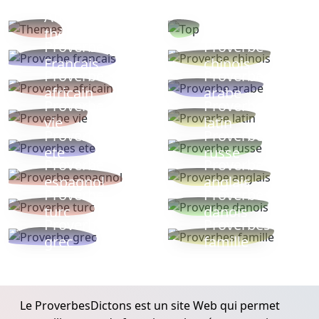
Autres
Proverbes
thèmes
populaires
Proverbe
Proverbe
Français
chinois
Proverbe
Proverbe
africain
arabe
Proverbe
Proverbe
vie
latin
Proverbes
Proverbe
ete
russe
Proverbe
Proverbe
espagnol
anglais
Proverbe
Proverbe
turc
danois
Proverbe
Proverbes
grec
famille
Le ProverbesDictons est un site Web qui permet