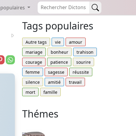
 populaires
Tags populaires
Autre tags
vie
amour
mariage
bonheur
trahison
courage
patience
sourire
femme
sagesse
réussite
silence
amitié
travail
mort
famille
Thémes
Autres