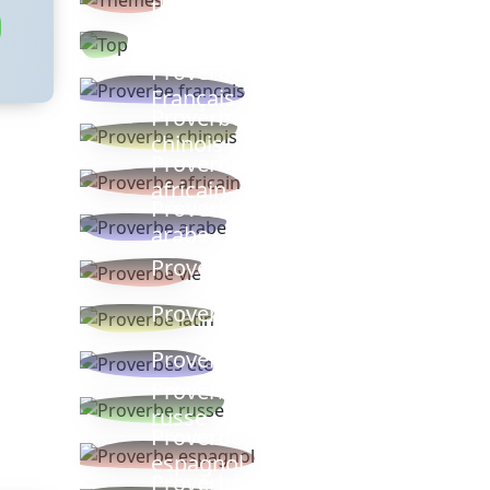
thèmes
Proverbes
populaires
Proverbe
Français
Proverbe
chinois
Proverbe
africain
Proverbe
arabe
Proverbe vie
Proverbe latin
Proverbes ete
Proverbe
russe
Proverbe
espagnol
Proverbe