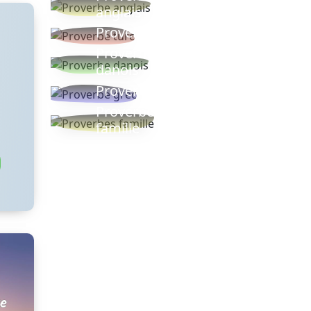
anglais
Proverbe turc
Proverbe
danois
Proverbe grec
Proverbes
famille