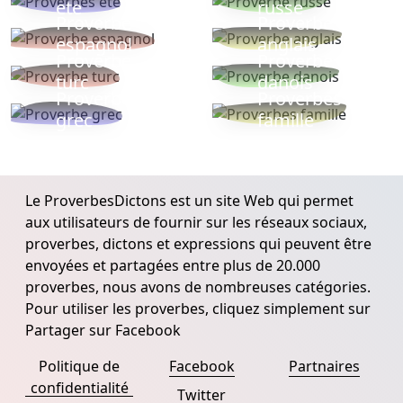
ete
russe
Proverbe
Proverbe
espagnol
anglais
Proverbe
Proverbe
turc
danois
Proverbe
Proverbes
grec
famille
Le ProverbesDictons est un site Web qui permet
aux utilisateurs de fournir sur les réseaux sociaux,
proverbes, dictons et expressions qui peuvent être
envoyées et partagées entre plus de 20.000
proverbes, nous avons de nombreuses catégories.
Pour utiliser les proverbes, cliquez simplement sur
Partager sur Facebook
Politique de
Facebook
Partnaires
confidentialité
Twitter