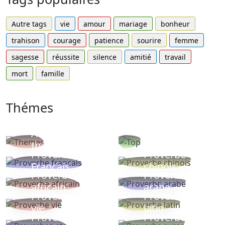
Autre tags
vie
amour
mariage
bonheur
trahison
courage
patience
sourire
femme
sagesse
réussite
silence
amitié
travail
mort
famille
Thémes
Autres
Proverbes
thèmes
populaires
Proverbe
Proverbe
Français
chinois
Proverbe
Proverbe
africain
arabe
Proverbe
Proverbe
vie
latin
Proverbes
Proverbe