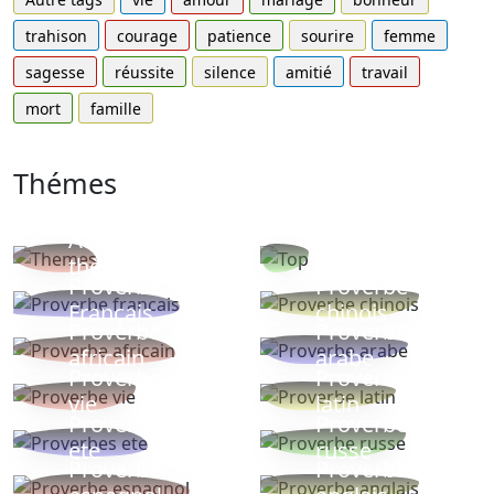
trahison
courage
patience
sourire
femme
sagesse
réussite
silence
amitié
travail
mort
famille
Thémes
Autres
Proverbes
thèmes
populaires
Proverbe
Proverbe
Français
chinois
Proverbe
Proverbe
africain
arabe
Proverbe
Proverbe
vie
latin
Proverbes
Proverbe
ete
russe
Proverbe
Proverbe