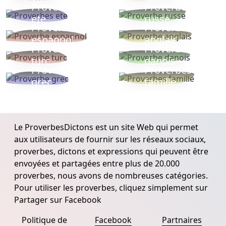
Proverbes
Proverbe
ete
russe
Proverbe
Proverbe
espagnol
anglais
Proverbe
Proverbe
turc
danois
Proverbe
Proverbes
grec
famille
Le ProverbesDictons est un site Web qui permet
aux utilisateurs de fournir sur les réseaux sociaux,
proverbes, dictons et expressions qui peuvent être
envoyées et partagées entre plus de 20.000
proverbes, nous avons de nombreuses catégories.
Pour utiliser les proverbes, cliquez simplement sur
Partager sur Facebook
Politique de
Facebook
Partnaires