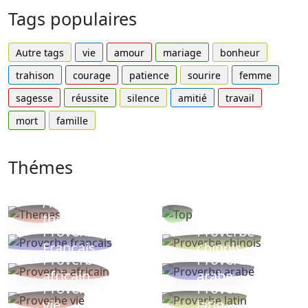
Tags populaires
Autre tags
vie
amour
mariage
bonheur
trahison
courage
patience
sourire
femme
sagesse
réussite
silence
amitié
travail
mort
famille
Thémes
Autres
Proverbes
thèmes
populaires
Proverbe
Proverbe
Français
chinois
Proverbe
Proverbe
africain
arabe
Proverbe
Proverbe
vie
latin