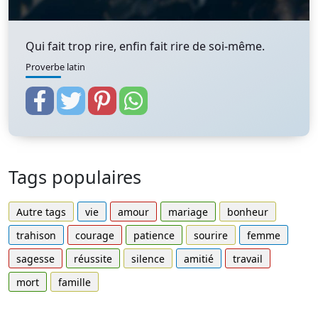
Qui fait trop rire, enfin fait rire de soi-même.
Proverbe latin
Tags populaires
Autre tags
vie
amour
mariage
bonheur
trahison
courage
patience
sourire
femme
sagesse
réussite
silence
amitié
travail
mort
famille