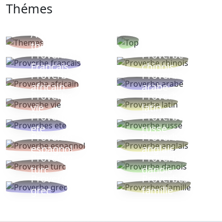
Thémes
Autres
Proverbes
thèmes
populaires
Proverbe
Proverbe
Français
chinois
Proverbe
Proverbe
africain
arabe
Proverbe
Proverbe
vie
latin
Proverbes
Proverbe
ete
russe
Proverbe
Proverbe
espagnol
anglais
Proverbe
Proverbe
turc
danois
Proverbe
Proverbes
grec
famille