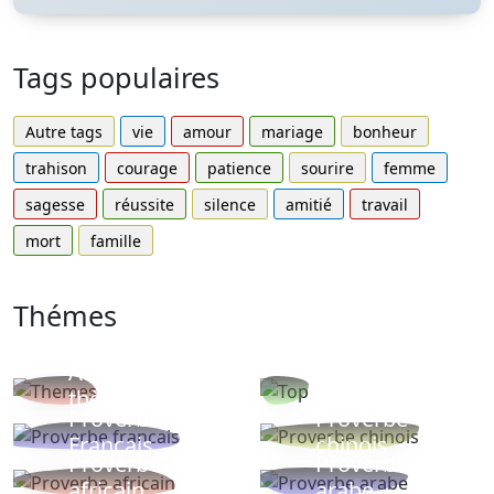
Tags populaires
Autre tags
vie
amour
mariage
bonheur
trahison
courage
patience
sourire
femme
sagesse
réussite
silence
amitié
travail
mort
famille
Thémes
Autres
Proverbes
thèmes
populaires
Proverbe
Proverbe
Français
chinois
Proverbe
Proverbe
africain
arabe