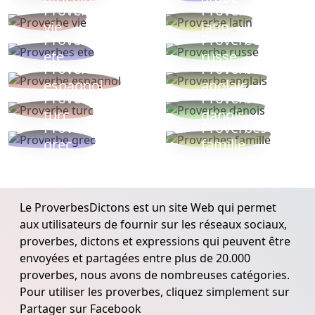
Proverbe
Proverbe
vie
latin
Proverbes
Proverbe
ete
russe
Proverbe
Proverbe
espagnol
anglais
Proverbe
Proverbe
turc
danois
Proverbe
Proverbes
grec
famille
Le ProverbesDictons est un site Web qui permet
aux utilisateurs de fournir sur les réseaux sociaux,
proverbes, dictons et expressions qui peuvent être
envoyées et partagées entre plus de 20.000
proverbes, nous avons de nombreuses catégories.
Pour utiliser les proverbes, cliquez simplement sur
Partager sur Facebook