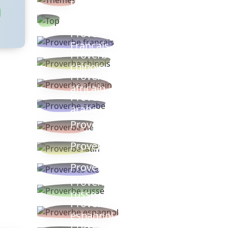
thèmes
Proverbes
populaires
Proverbe
Français
Proverbe
chinois
Proverbe
africain
Proverbe
arabe
Proverbe vie
Proverbe latin
Proverbes ete
Proverbe
russe
Proverbe
espagnol
Proverbe