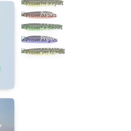
anglais
Proverbe turc
Proverbe
danois
Proverbe grec
Proverbes
famille