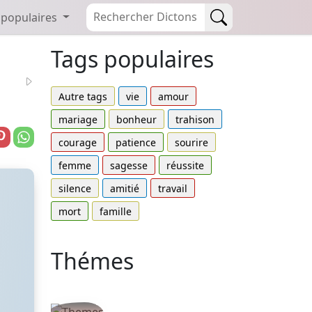
 populaires
Tags populaires
Autre tags
vie
amour
mariage
bonheur
trahison
courage
patience
sourire
femme
sagesse
réussite
silence
amitié
travail
mort
famille
Thémes
Autres