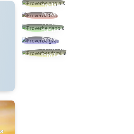
anglais
Proverbe turc
Proverbe
danois
Proverbe grec
Proverbes
famille