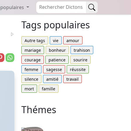
 populaires
Tags populaires
Autre tags
vie
amour
mariage
bonheur
trahison
courage
patience
sourire
femme
sagesse
réussite
silence
amitié
travail
mort
famille
Thémes
Autres