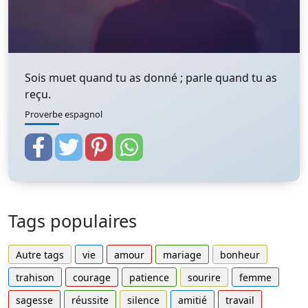
Sois muet quand tu as donné ; parle quand tu as
reçu.
Proverbe espagnol
Tags populaires
Autre tags
vie
amour
mariage
bonheur
trahison
courage
patience
sourire
femme
sagesse
réussite
silence
amitié
travail