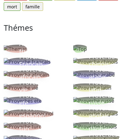
mort
famille
Thémes
Autres
Proverbes
thèmes
populaires
Proverbe
Proverbe
Français
chinois
Proverbe
Proverbe
africain
arabe
Proverbe
Proverbe
vie
latin
Proverbes
Proverbe
ete
russe
Proverbe
Proverbe
espagnol
anglais
Proverbe
Proverbe
turc
danois
Proverbe
Proverbes