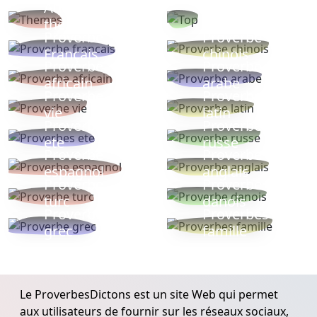
Autres
Proverbes
thèmes
populaires
Proverbe
Proverbe
Français
chinois
Proverbe
Proverbe
africain
arabe
Proverbe
Proverbe
vie
latin
Proverbes
Proverbe
ete
russe
Proverbe
Proverbe
espagnol
anglais
Proverbe
Proverbe
turc
danois
Proverbe
Proverbes
grec
famille
Le ProverbesDictons est un site Web qui permet
aux utilisateurs de fournir sur les réseaux sociaux,