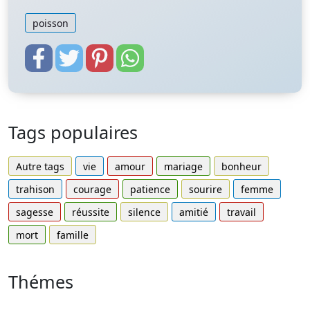
poisson
Tags populaires
Autre tags
vie
amour
mariage
bonheur
trahison
courage
patience
sourire
femme
sagesse
réussite
silence
amitié
travail
mort
famille
Thémes