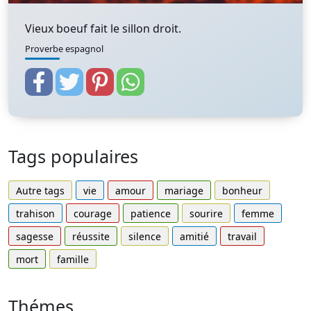
Vieux boeuf fait le sillon droit.
Proverbe espagnol
Tags populaires
Autre tags
vie
amour
mariage
bonheur
trahison
courage
patience
sourire
femme
sagesse
réussite
silence
amitié
travail
mort
famille
Thémes