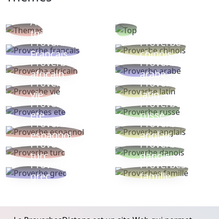
Autres
Proverbes
thèmes
populaires
Proverbe
Proverbe
Français
chinois
Proverbe
Proverbe
africain
arabe
Proverbe
Proverbe
vie
latin
Proverbes
Proverbe
ete
russe
Proverbe
Proverbe
espagnol
anglais
Proverbe
Proverbe
turc
danois
Proverbe
Proverbes
grec
famille