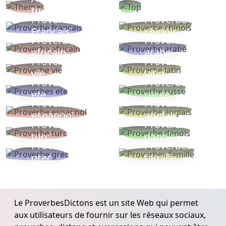
thèmes
populaires
Proverbe
Proverbe
Français
chinois
Proverbe
Proverbe
africain
arabe
Proverbe
Proverbe
vie
latin
Proverbes
Proverbe
ete
russe
Proverbe
Proverbe
espagnol
anglais
Proverbe
Proverbe
turc
danois
Proverbe
Proverbes
grec
famille
Le ProverbesDictons est un site Web qui permet
aux utilisateurs de fournir sur les réseaux sociaux,