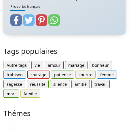
Proverbe français
Tags populaires
Autre tags
vie
amour
mariage
bonheur
trahison
courage
patience
sourire
femme
sagesse
réussite
silence
amitié
travail
mort
famille
Thémes
Autres
Proverbes