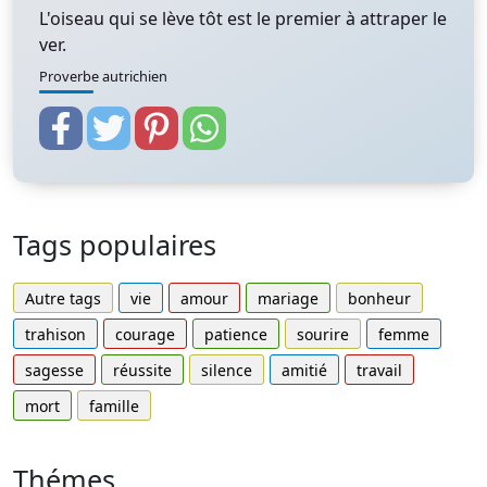
L'oiseau qui se lève tôt est le premier à attraper le
ver.
Proverbe autrichien
Tags populaires
Autre tags
vie
amour
mariage
bonheur
trahison
courage
patience
sourire
femme
sagesse
réussite
silence
amitié
travail
mort
famille
Thémes