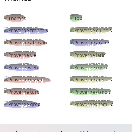
Autres
Proverbes
thèmes
populaires
Proverbe
Proverbe
Français
chinois
Proverbe
Proverbe
africain
arabe
Proverbe
Proverbe
vie
latin
Proverbes
Proverbe
ete
russe
Proverbe
Proverbe
espagnol
anglais
Proverbe
Proverbe
turc
danois
Proverbe
Proverbes
grec
famille