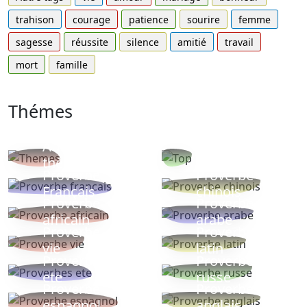
trahison
courage
patience
sourire
femme
sagesse
réussite
silence
amitié
travail
mort
famille
Thémes
Autres
Proverbes
thèmes
populaires
Proverbe
Proverbe
Français
chinois
Proverbe
Proverbe
africain
arabe
Proverbe
Proverbe
vie
latin
Proverbes
Proverbe
ete
russe
Proverbe
Proverbe
espagnol
anglais