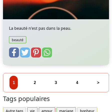
La beauté n'est pas dans la peau.
beauté
1
2
3
4
>
Tags populaires
Autre tags
vie
amour
mariage
bonheur