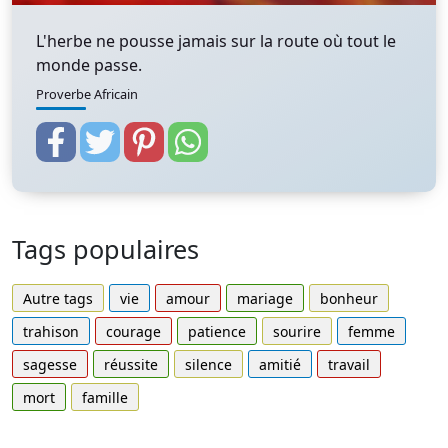
L'herbe ne pousse jamais sur la route où tout le
monde passe.
Proverbe Africain
Tags populaires
Autre tags
vie
amour
mariage
bonheur
trahison
courage
patience
sourire
femme
sagesse
réussite
silence
amitié
travail
mort
famille