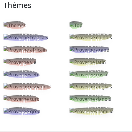
Thémes
Autres
Proverbes
thèmes
populaires
Proverbe
Proverbe
Français
chinois
Proverbe
Proverbe
africain
arabe
Proverbe
Proverbe
vie
latin
Proverbes
Proverbe
ete
russe
Proverbe
Proverbe
espagnol
anglais
Proverbe
Proverbe
turc
danois
Proverbe
Proverbes
grec
famille