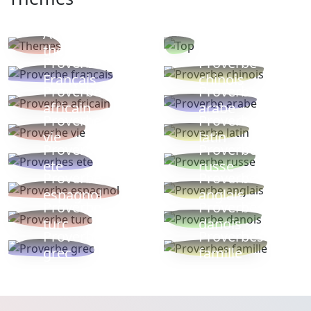
Autres
Proverbes
thèmes
populaires
Proverbe
Proverbe
Français
chinois
Proverbe
Proverbe
africain
arabe
Proverbe
Proverbe
vie
latin
Proverbes
Proverbe
ete
russe
Proverbe
Proverbe
espagnol
anglais
Proverbe
Proverbe
turc
danois
Proverbe
Proverbes
grec
famille