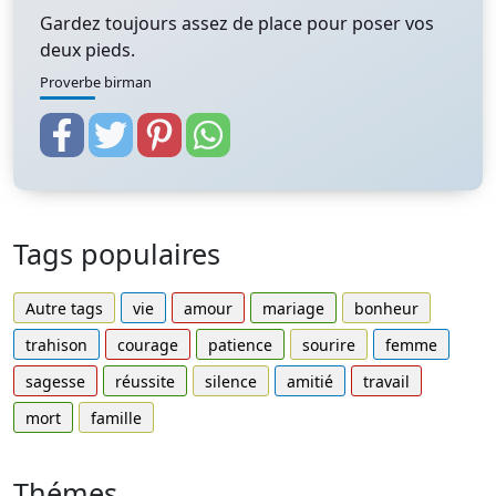
Gardez toujours assez de place pour poser vos
deux pieds.
Proverbe birman
Tags populaires
Autre tags
vie
amour
mariage
bonheur
trahison
courage
patience
sourire
femme
sagesse
réussite
silence
amitié
travail
mort
famille
Thémes