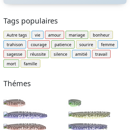
Tags populaires
Autre tags
vie
amour
mariage
bonheur
trahison
courage
patience
sourire
femme
sagesse
réussite
silence
amitié
travail
mort
famille
Thémes
Autres
Proverbes
thèmes
populaires
Proverbe
Proverbe
Français
chinois
Proverbe
Proverbe
africain
arabe