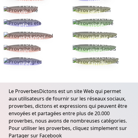
Proverbe
Proverbe
vie
latin
Proverbes
Proverbe
ete
russe
Proverbe
Proverbe
espagnol
anglais
Proverbe
Proverbe
turc
danois
Proverbe
Proverbes
grec
famille
Le ProverbesDictons est un site Web qui permet
aux utilisateurs de fournir sur les réseaux sociaux,
proverbes, dictons et expressions qui peuvent être
envoyées et partagées entre plus de 20.000
proverbes, nous avons de nombreuses catégories.
Pour utiliser les proverbes, cliquez simplement sur
Partager sur Facebook