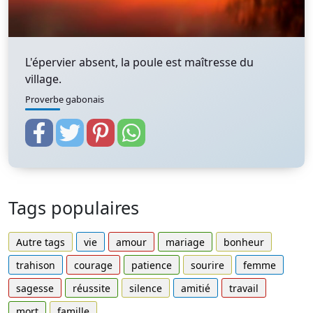
L'épervier absent, la poule est maîtresse du
village.
Proverbe gabonais
Tags populaires
Autre tags
vie
amour
mariage
bonheur
trahison
courage
patience
sourire
femme
sagesse
réussite
silence
amitié
travail
mort
famille