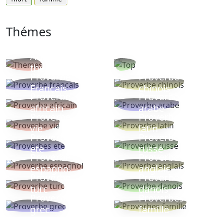
Thémes
Autres
Proverbes
thèmes
populaires
Proverbe
Proverbe
Français
chinois
Proverbe
Proverbe
africain
arabe
Proverbe
Proverbe
vie
latin
Proverbes
Proverbe
ete
russe
Proverbe
Proverbe
espagnol
anglais
Proverbe
Proverbe
turc
danois
Proverbe
Proverbes
grec
famille