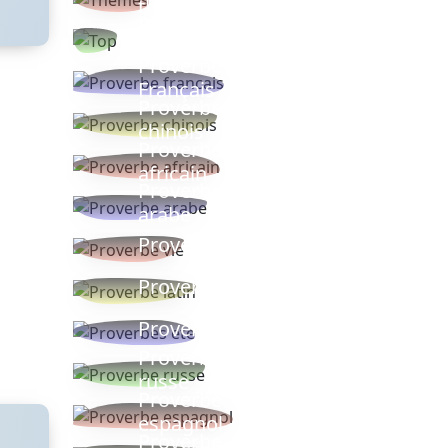
thèmes
Proverbes
populaires
Proverbe
Français
Proverbe
chinois
Proverbe
africain
Proverbe
arabe
Proverbe vie
Proverbe latin
Proverbes ete
Proverbe
russe
Proverbe
espagnol
Proverbe