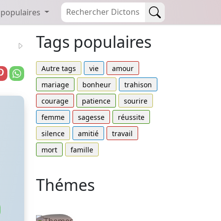
 populaires
Tags populaires
Autre tags
vie
amour
mariage
bonheur
trahison
courage
patience
sourire
femme
sagesse
réussite
silence
amitié
travail
mort
famille
Thémes
Autres