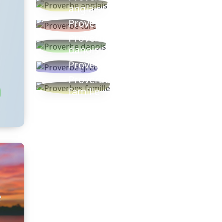
anglais
Proverbe turc
Proverbe
danois
Proverbe grec
Proverbes
famille