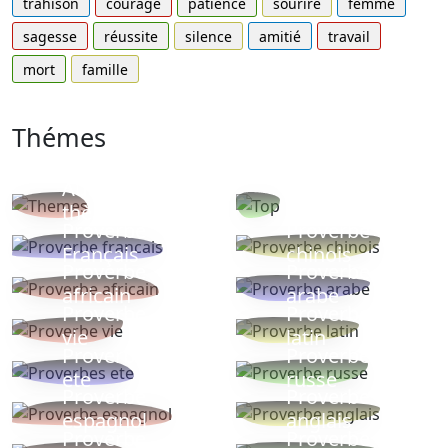
trahison
courage
patience
sourire
femme
sagesse
réussite
silence
amitié
travail
mort
famille
Thémes
Autres
Proverbes
thèmes
populaires
Proverbe
Proverbe
Français
chinois
Proverbe
Proverbe
africain
arabe
Proverbe
Proverbe
vie
latin
Proverbes
Proverbe
ete
russe
Proverbe
Proverbe
espagnol
anglais
Proverbe
Proverbe