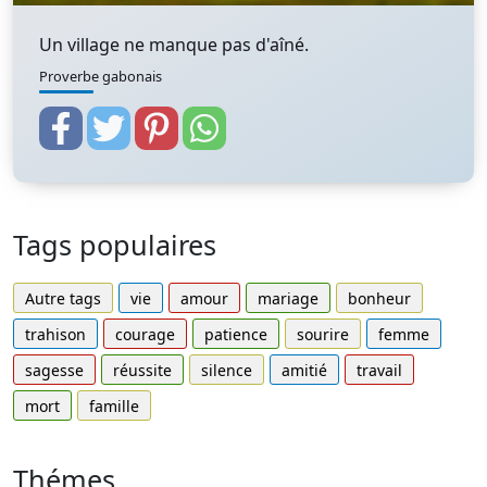
Un village ne manque pas d'aîné.
Proverbe gabonais
Tags populaires
Autre tags
vie
amour
mariage
bonheur
trahison
courage
patience
sourire
femme
sagesse
réussite
silence
amitié
travail
mort
famille
Thémes