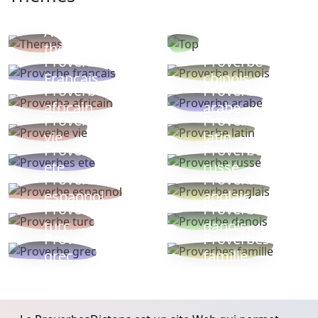
Autres
Proverbes
thèmes
populaires
Proverbe
Proverbe
Français
chinois
Proverbe
Proverbe
africain
arabe
Proverbe
Proverbe
vie
latin
Proverbes
Proverbe
ete
russe
Proverbe
Proverbe
espagnol
anglais
Proverbe
Proverbe
turc
danois
Proverbe
Proverbes
grec
famille