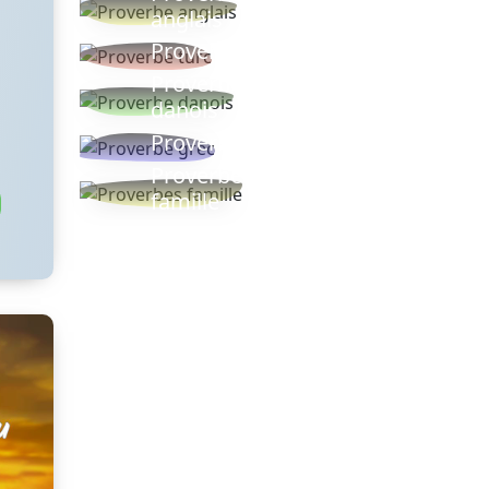
anglais
Proverbe turc
Proverbe
danois
Proverbe grec
Proverbes
famille