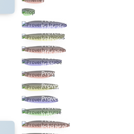
thèmes
Proverbes
populaires
Proverbe
Français
Proverbe
chinois
Proverbe
africain
Proverbe
arabe
Proverbe vie
Proverbe latin
Proverbes ete
Proverbe
russe
Proverbe
espagnol
Proverbe