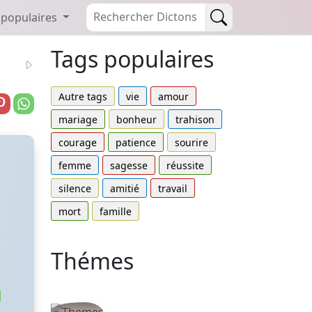
 populaires
Tags populaires
Autre tags
vie
amour
mariage
bonheur
trahison
courage
patience
sourire
femme
sagesse
réussite
silence
amitié
travail
mort
famille
Thémes
Autres